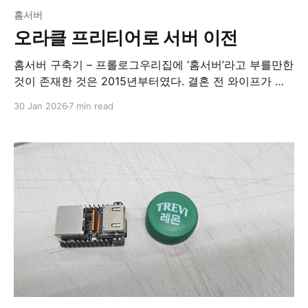
홈서버
오라클 프리티어로 서버 이전
홈서버 구축기 – 프롤로그우리집에 ‘홈서버’라고 부를만한
것이 존재한 것은 2015년부터였다. 결혼 전 와이프가 쓰
던 LG XNOTE P300(바로 위 사진)에 Xpenology를 올렸
30 Jan 2026
7 min read
던 게 첫 서버였다. 와이프가 대학 다닐 때 꽤 비싼 돈을
주고 산 노트북인데, 내게 처분권한이 허락됐을때 이놈은
화면에 세로줄이 가득한 상태였다. 사족을 달자면, 얘는
발열로 GPU에 냉납이