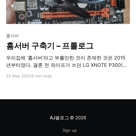
홈서버
홈서버 구축기 – 프롤로그
우리집에 ‘홈서버’라고 부를만한 것이 존재한 것은 2015
년부터였다. 결혼 전 와이프가 쓰던 LG XNOTE P300(바
로 위 사진)에 Xpenology를 올렸던 게 첫 서버였다. 와이
25 May 2022
6 min read
프가 대학 다닐 때 꽤 비싼 돈을 주고 산 노트북인데, 내게
처분권한이 허락됐을때 이놈은 화면에 세로줄이 가득한
상태였다. 사족을 달자면, 얘는 발열로 GPU에 냉납이 발
생해 화면이
AJ블로그
© 2026
Sign up