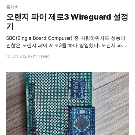
홈서버
오렌지 파이 제로3 Wireguard 설정
기
SBC(Single Board Computer) 중 저렴하면서도 성능이
괜찮은 오렌지 파이 제로3를 하나 영입했다. 오렌지 파이
제로3 4GB짜리와 방열판까지 더해 30불 중반쯤에 샀는
16 Oct 2023
5 min read
데, 이렇게 따로 포장돼 왔다. 정말 작았다. 거의 정사각형
에 가까웠다. 가로 세로 길이가 각각 5.5cm, 4.8cm란다.
방열판까지 결합한 모습. RJ45 잭 하나, 일반적인
USB(USB A타입)포트