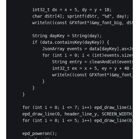
        int32_t dx = x + 5, dy = y + 18; 

        char dStr[4]; sprintf(dStr, "%d", day);

        writeln((const GFXfont*)&my_font_big, dStr,
        String dayKey = String(day);

        if (data.containsKey(dayKey)) {

            JsonArray events = data[dayKey].as<Json
            for (int i = 0; i < (int)events.size() 
                String entry = cleanAndCut(events[i
                int32_t ex = x + 5, ey = y + 40 + (
                writeln((const GFXfont*)&my_font_sm
            }

        }

    }

    for (int i = 0; i <= 7; i++) epd_draw_line(i * 
    epd_draw_line(0, header_line_y, SCREEN_WIDTH, h
    for (int i = 0; i <= 5; i++) epd_draw_line(0, g
    epd_poweron();
