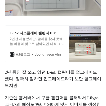
E-ink 디스플레이 캘린더 DIY
2년전 사놓았지만, 쓸데를 찾지 못해
늘 마음의 빚으로 남아있던 녀석, 바
로 Lilygo T5-4.7이다. ESP32에 4.7
인치 960 x 540 전자잉크 디스플레
AJ블로그
Joonghyeon Ahn
이가 붙어있는 훌륭한 녀석이다.
LILYGO T5 간단 개봉기알리를 뒤지
다가 또 하나 질렀다. 바로 4.7인치 E-
2년 동안 잘 쓰고 있던 E-ink 캘린더를 업그레이드
ink 디스플레이에 ESP32가 붙어있는
했다. 정확히 말하면 업그레이드라기 보단 옆그레이
Lilygo T5다. 평소에 30~40달러 가
량했던 것 같은데... 5일 배송에
드지만.
기존엔 홈서버에서 구글 캘린더를 불러와서 Lilygo
T5-4.7의 해상도(960 * 540)에 맞게 이미지를 생성한