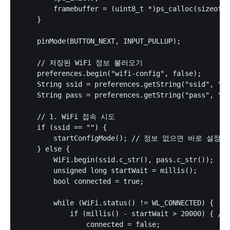
        framebuffer = (uint8_t *)ps_calloc(sizeof(u
    }

    pinMode(BUTTON_NEXT, INPUT_PULLUP);

    // 저장된 WiFi 정보 불러오기

    preferences.begin("wifi-config", false);

    String ssid = preferences.getString("ssid", "")
    String pass = preferences.getString("pass", "")
    // 1. WiFi 접속 시도

    if (ssid == "") {

        startConfigMode(); // 정보 없으면 바로 설정 모
    } else {

        WiFi.begin(ssid.c_str(), pass.c_str());

        unsigned long startWait = millis();

        bool connected = true;

        while (WiFi.status() != WL_CONNECTED) {

            if (millis() - startWait > 20000) { 
                connected = false;
