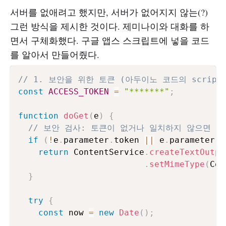
서버를 없애려고 했지만, 서버가 없어지지 않는(?)
그런 방식을 제시한 것이다. 제미나이와 대화를 하
면서 구체화했다. 구글 앱스 스크립트에 넣을 코드
를 알아서 만들어줬다.
// 1. 보안을 위한 토큰 (아두이노 코드의 scrip
const
ACCESS_TOKEN
=
"*******"
;
function
doGet
(
e
)
{
// 보안 검사: 토큰이 없거나 일치하지 않으면 차
if
(
!
e
.
parameter
.
token 
||
 e
.
parameter
.
t
return
 ContentService
.
createTextOutpu
.
setMimeType
(
Con
}
try
{
const
 now 
=
new
Date
(
)
;