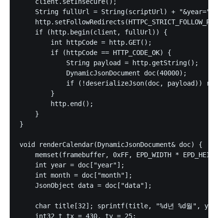
    client.setInsecure();

    String fullUrl = String(scriptUrl) + "&year=" +
    http.setFollowRedirects(HTTPC_STRICT_FOLLOW_RED
    if (http.begin(client, fullUrl)) {

        int httpCode = http.GET();

        if (httpCode == HTTP_CODE_OK) {

            String payload = http.getString();

            DynamicJsonDocument doc(40000);

            if (!deserializeJson(doc, payload)) ren
        }

        http.end();

    }

}

void renderCalendar(DynamicJsonDocument& doc) {

    memset(framebuffer, 0xFF, EPD_WIDTH * EPD_HEIGH
    int year = doc["year"];

    int month = doc["month"];

    JsonObject data = doc["data"];

    char title[32]; sprintf(title, "%d년 %d월", year
    int32_t tx = 430, ty = 25;  
