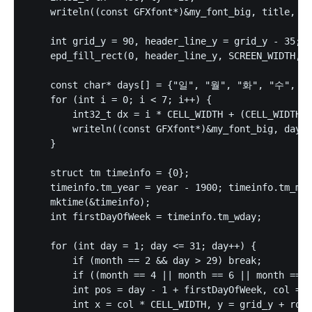
    writeln((const GFXfont*)&my_font_big, title, &t
    int grid_y = 90, header_line_y = grid_y - 35; 

    epd_fill_rect(0, header_line_y, SCREEN_WIDTH, 3
    const char* days[] = {"일", "월", "화", "수", "
    for (int i = 0; i < 7; i++) {

        int32_t dx = i * CELL_WIDTH + (CELL_WIDTH /
        writeln((const GFXfont*)&my_font_big, days[
    }

    struct tm timeinfo = {0};

    timeinfo.tm_year = year - 1900; timeinfo.tm_mon
    mktime(&timeinfo);

    int firstDayOfWeek = timeinfo.tm_wday;

    for (int day = 1; day <= 31; day++) {

        if (month == 2 && day > 29) break;

        if ((month == 4 || month == 6 || month == 9
        int pos = day - 1 + firstDayOfWeek, col = p
        int x = col * CELL_WIDTH, y = grid_y + row 