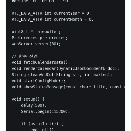
#define CELL_HEIGHT   90 

RTC_DATA_ATTR int currentYear = 0;

RTC_DATA_ATTR int currentMonth = 0;

uint8_t *framebuffer;

Preferences preferences;

WebServer server(80);

// 함수 선언

void fetchCalendarData();

void renderCalendar(DynamicJsonDocument& doc);

String cleanAndCut(String str, int maxLen);

void startConfigMode();

void showStatusMessage(const char* title, const cha
void setup() {

    delay(500);

    Serial.begin(115200);

    if (psramInit()) {

        epd_init();
