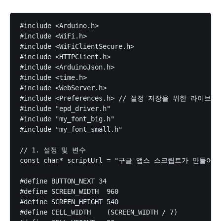
#include <Arduino.h>

#include <WiFi.h>

#include <WiFiClientSecure.h>

#include <HTTPClient.h>

#include <ArduinoJson.h>

#include <time.h>

#include <WebServer.h>

#include <Preferences.h> // 설정 저장을 위한 라이브러리
#include "epd_driver.h"

#include "my_font_big.h"

#include "my_font_small.h"

// 1. 설정 및 변수

const char* scriptUrl = "구글 앱스 스크립트가 만들어준 U
#define BUTTON_NEXT 34 

#define SCREEN_WIDTH  960

#define SCREEN_HEIGHT 540

#define CELL_WIDTH    (SCREEN_WIDTH / 7)
