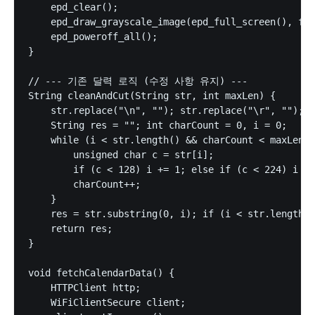
    epd_clear();

    epd_draw_grayscale_image(epd_full_screen(), fra
    epd_poweroff_all();

}

// --- 기존 달력 로직 (수정 사항 유지) ---

String cleanAndCut(String str, int maxLen) {

    str.replace("\n", ""); str.replace("\r", ""); s
    String res = ""; int charCount = 0, i = 0;

    while (i < str.length() && charCount < maxLen) 
        unsigned char c = str[i];

        if (c < 128) i += 1; else if (c < 224) i +=
        charCount++;

    }

    res = str.substring(0, i); if (i < str.length()
    return res;

}

void fetchCalendarData() {

    HTTPClient http;

    WiFiClientSecure client;
