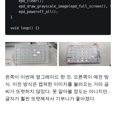
    epd_clear();

    epd_draw_grayscale_image(epd_full_screen(), fra
    epd_poweroff_all();

}

void loop() {}
왼쪽이 이번에 옆그레이드 한 것, 오른쪽이 예전 방
식. 이전 방식은 캡쳐한 이미지를 불러오는 거라 글
씨가 또렷하지 않았다. 못 알아볼 정도는 아니지만..
글자가 훨씬 또렷해져서 기부니가 좋아졌다.