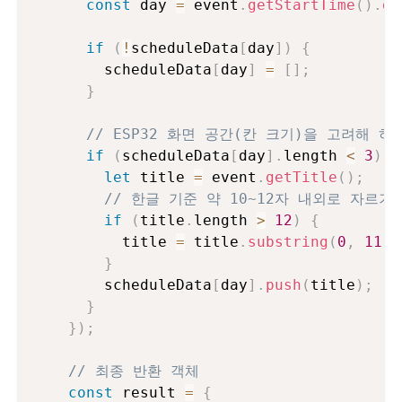
const
 day 
=
 event
.
getStartTime
(
)
.
ge
if
(
!
scheduleData
[
day
]
)
{
        scheduleData
[
day
]
=
[
]
;
}
// ESP32 화면 공간(칸 크기)을 고려해 
if
(
scheduleData
[
day
]
.
length 
<
3
)
{
let
 title 
=
 event
.
getTitle
(
)
;
// 한글 기준 약 10~12자 내외로 자르기
if
(
title
.
length 
>
12
)
{
          title 
=
 title
.
substring
(
0
,
11
)
}
        scheduleData
[
day
]
.
push
(
title
)
;
}
}
)
;
// 최종 반환 객체
const
 result 
=
{