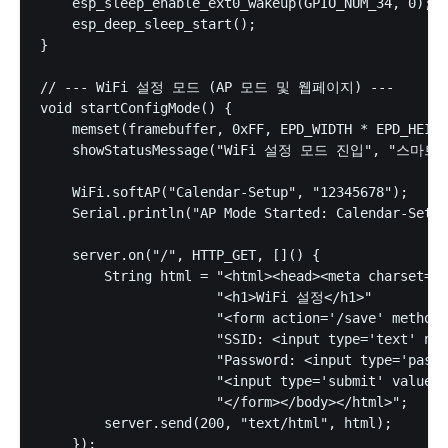
    esp_sleep_enable_ext0_wakeup(GPIO_NUM_34, 0); 

    esp_deep_sleep_start();

}

// --- WiFi 설정 모드 (AP 모드 및 웹페이지) ---

void startConfigMode() {

    memset(framebuffer, 0xFF, EPD_WIDTH * EPD_HEIGH
    showStatusMessage("WiFi 설정 모드 진입", "스마
    WiFi.softAP("Calendar-Setup", "12345678");

    Serial.println("AP Mode Started: Calendar-Setup
    server.on("/", HTTP_GET, []() {

        String html = "<html><head><meta charset='U
                      "<h1>WiFi 설정</h1>"

                      "<form action='/save' method=
                      "SSID: <input type='text' nam
                      "Password: <input type='passw
                      "<input type='submit' valu
                      "</form></body></html>";

        server.send(200, "text/html", html);

    });
