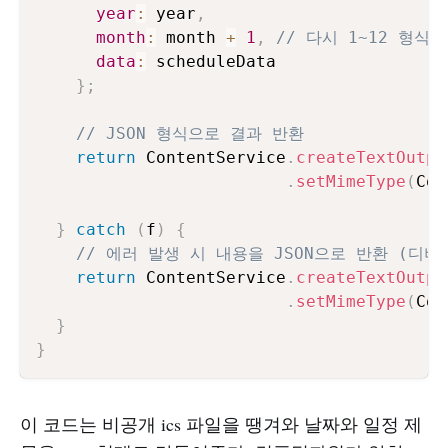
year
:
 year
,
month
:
 month 
+
1
,
// 다시 1~12 형식
data
:
 scheduleData

}
;
// JSON 형식으로 결과 반환
return
 ContentService
.
createTextOutpu
.
setMimeType
(
Con
}
catch
(
f
)
{
// 에러 발생 시 내용을 JSON으로 반환 (디버
return
 ContentService
.
createTextOutpu
.
setMimeType
(
Con
}
}
이 코드는 비공개 ics 파일을 땡겨와 날짜와 일정 제