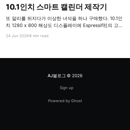
10.1인치 스마트 캘린더 제작기
또 알리를 뒤지다가 이상한 녀석을 하나 구매했다. 10.1인
치 1280 x 800 해상도 디스플레이에 Espressif社의 고성
능 SoC인 ESP32 P4를 탑재한 녀석이다. 검색해보니
24 Jun 2026
8 min read
'Guition 10.1인치'라는 별명으로 불리더라. 케이스도 붙어
있고, 고해상도의 큰 디스플레이도 붙어있으니 스마트 캘
린더(또!)를 만들기 제격이라는 생각이 들었기에 잽싸게
구매 버튼을 눌렀다. 물론 ESP32P4에
AJ블로그
© 2026
Sign up
Powered by Ghost