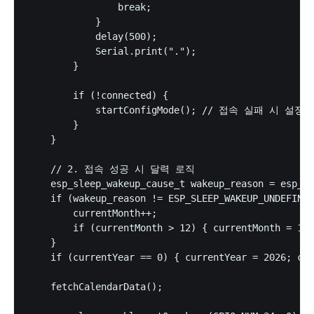
                break;

            }

            delay(500);

            Serial.print(".");

        }

        if (!connected) {

            startConfigMode(); // 접속 실패 시 설정 
        }

    }

    // 2. 접속 성공 시 달력 로직

    esp_sleep_wakeup_cause_t wakeup_reason = esp_sl
    if (wakeup_reason != ESP_SLEEP_WAKEUP_UNDEFINED
        currentMonth++;

        if (currentMonth > 12) { currentMonth = 1; 
    }

    if (currentYear == 0) { currentYear = 2026; cur
    fetchCalendarData();
