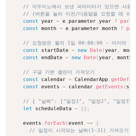
// 아두이노에서 보낸 파라미터가 있으면 사용하
// (버튼을 눌러 이전/다음달을 요청할 때 파
const
 year 
=
 e
.
parameter
.
year 
?
parse
const
 month 
=
 e
.
parameter
.
month 
?
par
// 요청받은 월의 1일 00:00:00 ~ 마지막 날 
const
 startDate 
=
new
Date
(
year
,
 mont
const
 endDate 
=
new
Date
(
year
,
 month 
// 구글 기본 캘린더 가져오기
const
 calendar 
=
 CalendarApp
.
getDefau
const
 events 
=
 calendar
.
getEvents
(
sta
// { "날짜": ["일정1", "일정2", "일정3"
let
 scheduleData 
=
{
}
;
    events
.
forEach
(
event
=>
{
// 일정이 시작되는 날짜(1~31) 가져오기