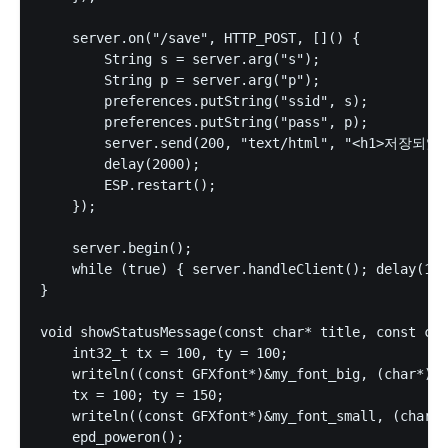
    server.on("/save", HTTP_POST, []() {

        String s = server.arg("s");

        String p = server.arg("p");

        preferences.putString("ssid", s);

        preferences.putString("pass", p);

        server.send(200, "text/html", "<h1>저
        delay(2000);

        ESP.restart();

    });

    server.begin();

    while (true) { server.handleClient(); delay(10)
}

void showStatusMessage(const char* title, const cha
    int32_t tx = 100, ty = 100;

    writeln((const GFXfont*)&my_font_big, (char*)ti
    tx = 100; ty = 150;

    writeln((const GFXfont*)&my_font_small, (char*)
    epd_poweron();
